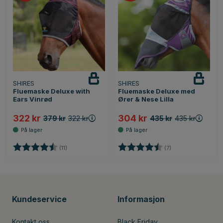
SHIRES
SHIRES
Fluemaske Deluxe with
Fluemaske Deluxe med
Ears Vinrød
Ører & Nese Lilla
322 kr
304 kr
379 kr
322 kr
435 kr
435 kr
Karakter:
4.7 av 5 mulige
Karakter:
4.9 av 5 mulige
(11)
(7)
Kundeservice
Informasjon
Kontakt oss
Black Friday