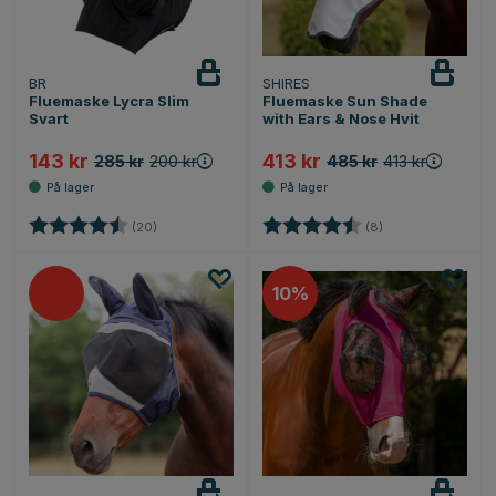
BR
SHIRES
Fluemaske Lycra Slim
Fluemaske Sun Shade
Svart
with Ears & Nose Hvit
143 kr
413 kr
285 kr
200 kr
485 kr
413 kr
Karakter:
4.8 av 5 mulige
Karakter:
4.8 av 5 mulige
(20)
(8)
10%