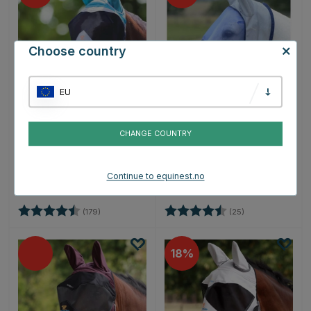
Choose country
EU
SHIRES
BUCAS
Fluemaske Fine Mesh
Fluemaske Buzz-Off
CHANGE COUNTRY
med ører Teal/Grå
Deluxe Blå
172 kr
360 kr
345 kr
345 kr
479 kr
383 kr
Continue to equinest.no
Karakter:
4.7 av 5 mulige
Karakter:
4.5 av 5 mulige
(179)
(25)
18%