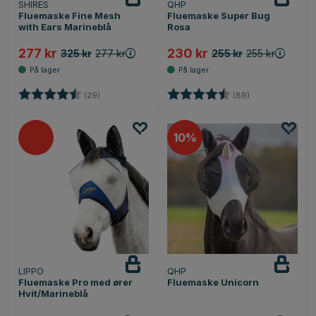
SHIRES
QHP
Fluemaske Fine Mesh
Fluemaske Super Bug
with Ears Marineblå
Rosa
277 kr
230 kr
325 kr
277 kr
255 kr
255 kr
Karakter:
4.9 av 5 mulige
Karakter:
4.6 av 5 mulige
(29)
(89)
10%
LIPPO
QHP
Fluemaske Pro med ører
Fluemaske Unicorn
Hvit/Marineblå