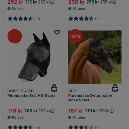
252 kr
230 kr
315 kr
252 kr
255 kr
255 kr
Karakter:
4.4 av 5 mulige
Karakter:
4.5 av 5 mulige
(19)
(15)
10%
HORSE GUARD
QHP
Fluemaske Soft HG Svart
Fluemaske Detachable
Nose Svart
178 kr
197 kr
209 kr
167 kr
219 kr
219 kr
Karakter:
4.1 av 5 mulige
Karakter:
3.8 av 5 mulige
(16)
(21)