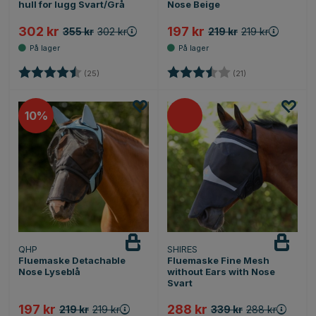
hull for lugg Svart/Grå
Nose Beige
302 kr
197 kr
355 kr
302 kr
219 kr
219 kr
Karakter:
4.6 av 5 mulige
Karakter:
3.8 av 5 mulige
(25)
(21)
10%
QHP
SHIRES
Fluemaske Detachable
Fluemaske Fine Mesh
Nose Lyseblå
without Ears with Nose
Svart
197 kr
288 kr
219 kr
219 kr
339 kr
288 kr