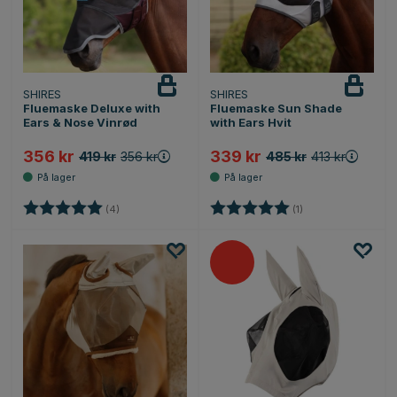
SHIRES
SHIRES
Fluemaske Deluxe with
Fluemaske Sun Shade
Ears & Nose Vinrød
with Ears Hvit
356 kr
339 kr
419 kr
356 kr
485 kr
413 kr
Karakter:
5.0 av 5 mulige
Karakter:
5.0 av 5 mulige
(4)
(1)