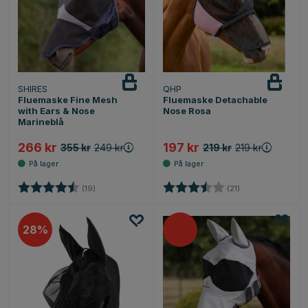
SHIRES
QHP
Fluemaske Fine Mesh
Fluemaske Detachable
with Ears & Nose
Nose Rosa
Marineblå
266 kr
197 kr
355 kr
249 kr
219 kr
219 kr
Karakter:
4.8 av 5 mulige
Karakter:
3.8 av 5 mulige
(19)
(21)
28%