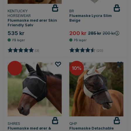
KENTUCKY
BR
HORSEWEAR
Fluemaske Lycra Slim
Fluemaske med ører Skin
Beige
Friendly Sølv
535 kr
200 kr
285 kr
200 kr
Karakter:
5.0 av 5 mulige
Karakter:
4.8 av 5 mulige
(3)
(20)
10%
SHIRES
QHP
Fluemaske med ører &
Fluemaske Detachable