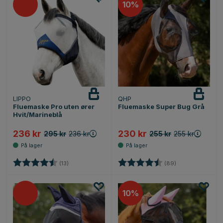
10%
LIPPO
QHP
Fluemaske Pro uten ører
Fluemaske Super Bug Grå
Hvit/Marineblå
236 kr
230 kr
295 kr
236 kr
255 kr
255 kr
Karakter:
4.8 av 5 mulige
Karakter:
4.6 av 5 mulige
(13)
(89)
10%