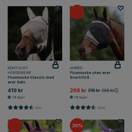
KENTUCKY
SHIRES
HORSEWEAR
Fluemaske uten ører
Fluemaske Classic med
Svart/Grå
ører Sølv
419 kr
268 kr
315 kr
268 kr
Karakter:
4.7 av 5 mulige
Karakter:
4.7 av 5 mulige
(20)
(156)
30%