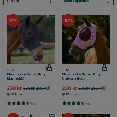
Filtrere
Mest populære
10%
10%
QHP
QHP
Fluemaske Super Bug
Fluemaske Super Bug
Marineblå
Unicorn Rosa
230 kr
230 kr
255 kr
255 kr
255 kr
255 kr
Karakter:
4.6 av 5 mulige
Karakter:
4.6 av 5 mulige
(89)
(89)