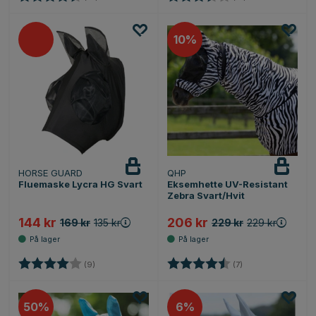
10%
HORSE GUARD
QHP
Fluemaske Lycra HG Svart
Eksemhette UV-Resistant
Zebra Svart/Hvit
144 kr
206 kr
169 kr
135 kr
229 kr
229 kr
Karakter:
4.0 av 5 mulige
Karakter:
4.1 av 5 mulige
(9)
(7)
50%
6%