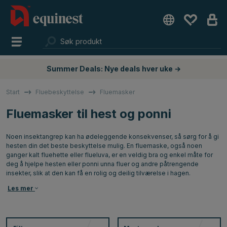
Summer Deals: Nye deals hver uke →
Start
Fluebeskyttelse
Fluemasker
Fluemasker til hest og ponni
Noen insektangrep kan ha ødeleggende konsekvenser, så sørg for å gi
hesten din det beste beskyttelse mulig. En fluemaske, også noen
ganger kalt fluehette eller flueluva, er en veldig bra og enkel måte for
deg å hjelpe hesten eller ponni unna fluer og andre påtrengende
insekter, slik at den kan få en rolig og deilig tilværelse i hagen.
Les mer