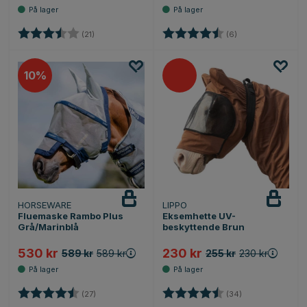
Karakter:
3.8 av 5 mulige
Karakter:
4.3 av 5 mulige
(21)
(6)
10%
HORSEWARE
LIPPO
Fluemaske Rambo Plus
Eksemhette UV-
Grå/Marinblå
beskyttende Brun
530 kr
230 kr
589 kr
589 kr
255 kr
230 kr
Karakter:
4.6 av 5 mulige
Karakter:
4.2 av 5 mulige
(27)
(34)