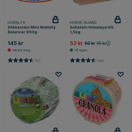
HORSLYX
HORSE GUARD
Varsle
meg
Slikkestein Mini Mobility
Saltstein Himalaya HG
Balancer 650g
1,5kg
145 kr
52 kr
65 kr
55 kr
Karakter:
4.8 av 5 mulige
Karakter:
4.6 av 5 mulige
(17)
(26)