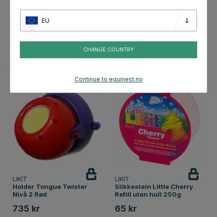
Holder Tongue Twister
Slikkestein Ananas Refill
Nivå 2 Lilla
med Hull 650g
EU
735 kr
95 kr
CHANGE COUNTRY
Karakter:
4.5 av 5 mulige
Karakter:
5.0 av 5 mulige
(2)
(1)
Continue to equinest.no
LIKIT
LIKIT
Holder Tongue Twister
Slikkestein Little Cherry
Nivå 2 Rød
Refill uten hull 250g
735 kr
65 kr