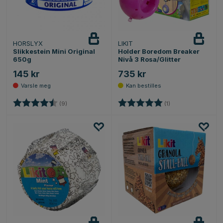
HORSLYX
LIKIT
Varsle
meg
Slikkestein Mini Original
Holder Boredom Breaker
650g
Nivå 3 Rosa/Glitter
145 kr
735 kr
Karakter:
4.8 av 5 mulige
Karakter:
5.0 av 5 mulige
(9)
(1)