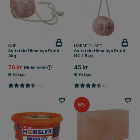
QHP
HORSE GUARD
Saltstein Himalaya Rund
Saltstein Himalaya Rund
3kg
HG 1,5kg
76 kr
45 kr
95 kr
95 kr
Karakter:
4.8 av 5 mulige
Karakter:
4.8 av 5 mulige
(37)
(73)
5%