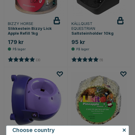
BIZZY HORSE
KÄLLQUIST
Slikkestein Bizzy Lick
EQUESTRIAN
Apple Refill 1kg
Saltsteinholder 10kg
179 kr
95 kr
Karakter:
5.0 av 5 mulige
Karakter:
5.0 av 5 mulige
(3)
(1)
Choose country
LIKIT
LIKIT