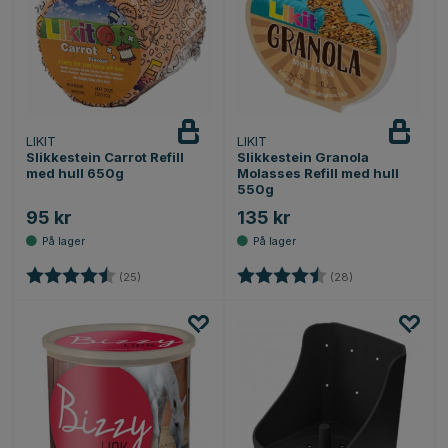
LIKIT
LIKIT
Slikkestein Carrot Refill
Slikkestein Granola
med hull 650g
Molasses Refill med hull
550g
95 kr
135 kr
Karakter:
4.2 av 5 mulige
Karakter:
4.7 av 5 mulige
(25)
(28)