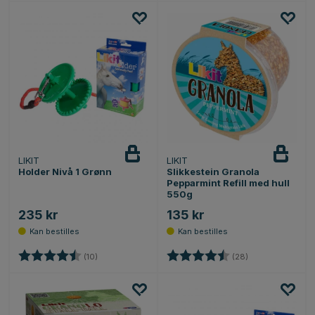
LIKIT
LIKIT
Holder Nivå 1 Grønn
Slikkestein Granola
Pepparmint Refill med hull
550g
235 kr
135 kr
Karakter:
4.2 av 5 mulige
Karakter:
4.7 av 5 mulige
(10)
(28)