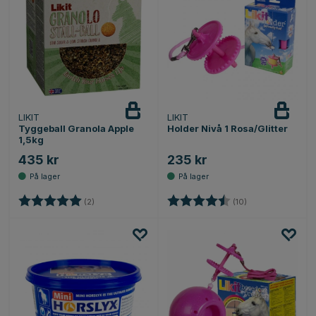
LIKIT
LIKIT
Tyggeball Granola Apple
Holder Nivå 1 Rosa/Glitter
1,5kg
435 kr
235 kr
Karakter:
5.0 av 5 mulige
Karakter:
4.2 av 5 mulige
(2)
(10)