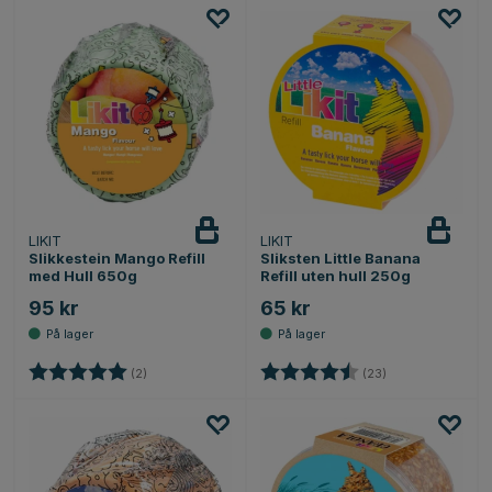
LIKIT
LIKIT
Slikkestein Mango Refill
Sliksten Little Banana
med Hull 650g
Refill uten hull 250g
95 kr
65 kr
Karakter:
5.0 av 5 mulige
Karakter:
4.6 av 5 mulige
(2)
(23)