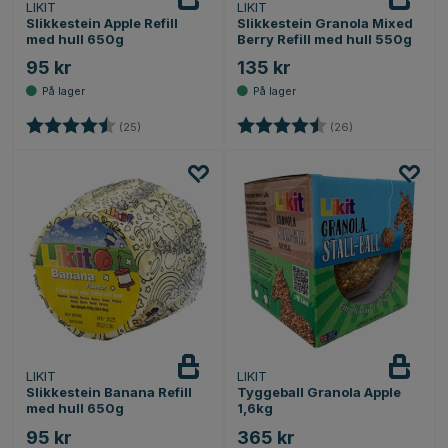
LIKIT
LIKIT
Slikkestein Apple Refill
Slikkestein Granola Mixed
med hull 650g
Berry Refill med hull 550g
95 kr
135 kr
Karakter:
4.2 av 5 mulige
Karakter:
4.7 av 5 mulige
(25)
(26)
LIKIT
LIKIT
Slikkestein Banana Refill
Tyggeball Granola Apple
med hull 650g
1,6kg
95 kr
365 kr