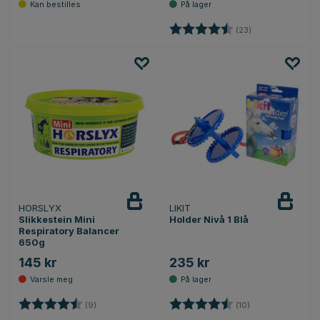
Karakter:
4.6 av 5 mulige
(23)
HORSLYX
LIKIT
Varsle
meg
Slikkestein Mini
Holder Nivå 1 Blå
Respiratory Balancer
650g
145 kr
235 kr
Karakter:
4.7 av 5 mulige
Karakter:
4.2 av 5 mulige
(9)
(10)