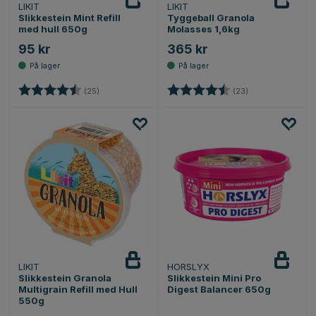
LIKIT
LIKIT
Slikkestein Mint Refill
Tyggeball Granola
med hull 650g
Molasses 1,6kg
95 kr
365 kr
Karakter:
4.2 av 5 mulige
Karakter:
4.4 av 5 mulige
(25)
(23)
LIKIT
HORSLYX
Varsle
meg
Slikkestein Granola
Slikkestein Mini Pro
Multigrain Refill med Hull
Digest Balancer 650g
550g