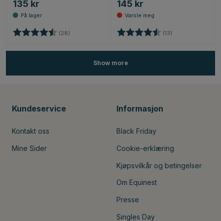
135 kr
145 kr
Karakter:
4.7 av 5 mulige
Karakter:
4.8 av 5 mulige
(28)
(13)
Show more
Kundeservice
Informasjon
Kontakt oss
Black Friday
Mine Sider
Cookie-erklæring
Kjøpsvilkår og betingelser
Om Equinest
Presse
Singles Day