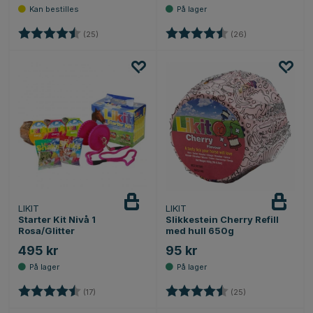
Karakter:
4.2 av 5 mulige
Karakter:
4.3 av 5 mulige
(25)
(26)
LIKIT
LIKIT
Starter Kit Nivå 1
Slikkestein Cherry Refill
Rosa/Glitter
med hull 650g
495 kr
95 kr
Karakter:
4.5 av 5 mulige
Karakter:
4.2 av 5 mulige
(17)
(25)