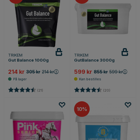
TRIKEM
TRIKEM
Gut Balance 1000g
GutBalance 3000g
214 kr
599 kr
305 kr
214 kr
855 kr
599 kr
Karakter:
4.2 av 5 mulige
Karakter:
4.3 av 5 mulige
(21)
(20)
10%