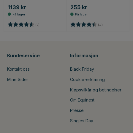
1139 kr
255 kr
Karakter:
4.9 av 5 mulige
Karakter:
4.3 av 5 mulige
(7)
(4)
Kundeservice
Informasjon
Kontakt oss
Black Friday
Mine Sider
Cookie-erklæring
Kjøpsvilkår og betingelser
Om Equinest
Presse
Singles Day