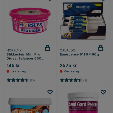
HORSLYX
CAVALOR
Varsle
Varsle
meg
meg
Slikkestein Mini Pro
Emergency 911 6 x 60g
Digest Balancer 650g
145 kr
2575 kr
Karakter:
4.8 av 5 mulige
Karakter:
4.7 av 5 mulige
(13)
(3)