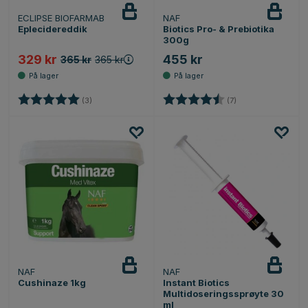
ECLIPSE BIOFARMAB
NAF
Eplecidereddik
Biotics Pro- & Prebiotika
300g
329 kr
455 kr
365 kr
365 kr
Karakter:
5.0 av 5 mulige
Karakter:
4.7 av 5 mulige
(3)
(7)
NAF
NAF
Cushinaze 1kg
Instant Biotics
Multidoseringssprøyte 30
ml