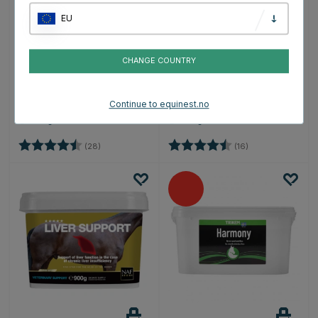
EU
CHANGE COUNTRY
NAF
NAF
Omega Olje 2.5L
Laminaze Pellets
525 kr
Fra 835 kr
Continue to equinest.no
Karakter:
4.5 av 5 mulige
Karakter:
4.6 av 5 mulige
(28)
(16)