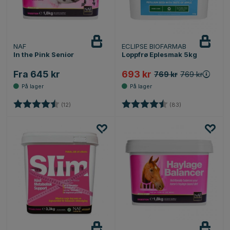
NAF
ECLIPSE BIOFARMAB
In the Pink Senior
Loppfrø Eplesmak 5kg
Fra 645 kr
693 kr
769 kr
769 kr
Karakter:
4.8 av 5 mulige
Karakter:
4.9 av 5 mulige
(12)
(83)