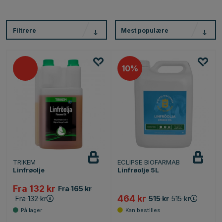
Filtrere
Mest populære
10%
TRIKEM
ECLIPSE BIOFARMAB
Linfrøolje
Linfrøolje 5L
Fra 132 kr
Fra 165 kr
464 kr
Fra 132 kr
515 kr
515 kr