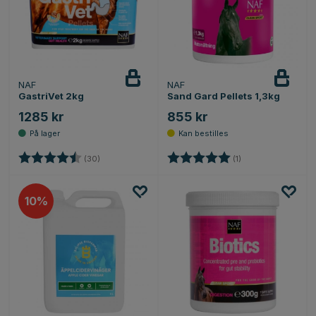
NAF
NAF
GastriVet 2kg
Sand Gard Pellets 1,3kg
1285 kr
855 kr
Karakter:
4.6 av 5 mulige
Karakter:
5.0 av 5 mulige
(30)
(1)
10%