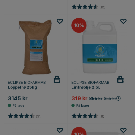
Karakter:
4.2 av 5 mulige
(10)
10%
ECLIPSE BIOFARMAB
ECLIPSE BIOFARMAB
Loppefrø 25kg
Linfrøolje 2.5L
3145 kr
319 kr
355 kr
355 kr
Karakter:
4.5 av 5 mulige
Karakter:
4.9 av 5 mulige
(31)
(11)
10%