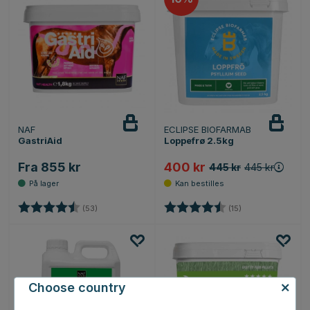
NAF
ECLIPSE BIOFARMAB
GastriAid
Loppefrø 2.5kg
Fra 855 kr
400 kr
445 kr
445 kr
Karakter:
4.7 av 5 mulige
Karakter:
4.6 av 5 mulige
(53)
(15)
Choose country