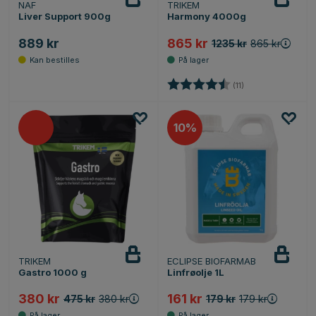
NAF
TRIKEM
Liver Support 900g
Harmony 4000g
889 kr
865 kr
1235 kr
865 kr
Karakter:
4.3 av 5 mulige
(11)
10%
TRIKEM
ECLIPSE BIOFARMAB
Gastro 1000 g
Linfrøolje 1L
380 kr
161 kr
475 kr
380 kr
179 kr
179 kr