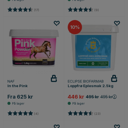
Karakter:
4.1 av 5 mulige
Karakter:
4.9 av 5 mulige
(17)
(9)
10%
NAF
ECLIPSE BIOFARMAB
In the Pink
Loppfrø Eplesmak 2.5kg
Fra 625 kr
446 kr
495 kr
495 kr
Karakter:
5.0 av 5 mulige
Karakter:
4.6 av 5 mulige
(4)
(23)