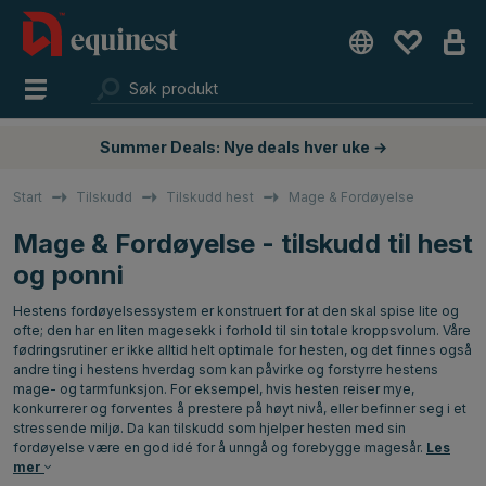
Summer Deals: Nye deals hver uke →
Start
Tilskudd
Tilskudd hest
Mage & Fordøyelse
Mage & Fordøyelse - tilskudd til hest
og ponni
Hestens fordøyelsessystem er konstruert for at den skal spise lite og
ofte; den har en liten magesekk i forhold til sin totale kroppsvolum. Våre
fødringsrutiner er ikke alltid helt optimale for hesten, og det finnes også
andre ting i hestens hverdag som kan påvirke og forstyrre hestens
mage- og tarmfunksjon. For eksempel, hvis hesten reiser mye,
konkurrerer og forventes å prestere på høyt nivå, eller befinner seg i et
stressende miljø. Da kan tilskudd som hjelper hesten med sin
fordøyelse være en god idé for å unngå og forebygge magesår.
Les
mer