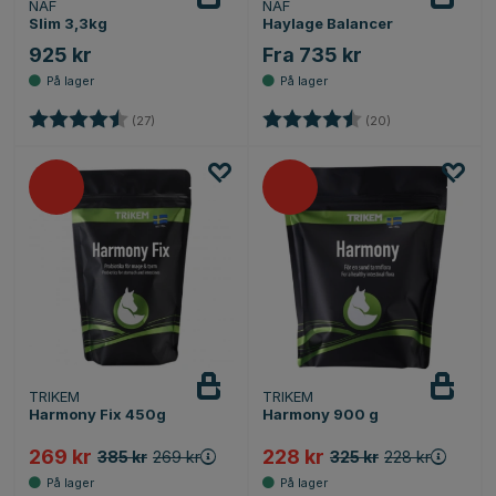
NAF
NAF
Slim 3,3kg
Haylage Balancer
925 kr
Fra 735 kr
Karakter:
4.4 av 5 mulige
Karakter:
4.7 av 5 mulige
(27)
(20)
TRIKEM
TRIKEM
Harmony Fix 450g
Harmony 900 g
269 kr
228 kr
385 kr
269 kr
325 kr
228 kr