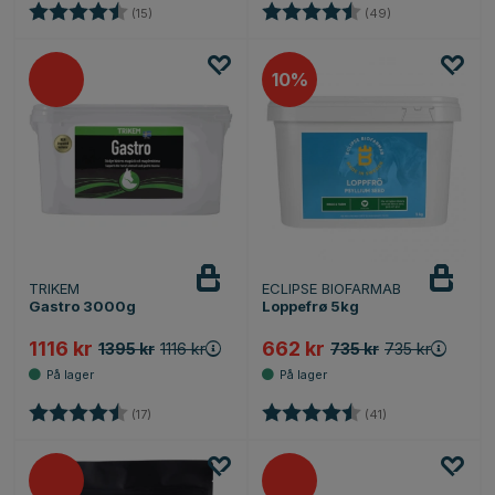
Karakter:
4.9 av 5 mulige
Karakter:
4.9 av 5 mulige
(15)
(49)
10%
TRIKEM
ECLIPSE BIOFARMAB
Gastro 3000g
Loppefrø 5kg
1116 kr
662 kr
1395 kr
1116 kr
735 kr
735 kr
Karakter:
4.1 av 5 mulige
Karakter:
4.7 av 5 mulige
(17)
(41)