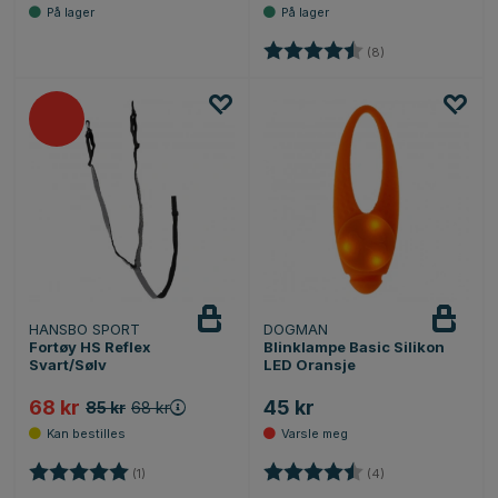
Karakter:
4.6 av 5 mulige
(8)
HANSBO SPORT
DOGMAN
Varsle
meg
Fortøy HS Reflex
Blinklampe Basic Silikon
Svart/Sølv
LED Oransje
68 kr
45 kr
85 kr
68 kr
Karakter:
5.0 av 5 mulige
Karakter:
4.8 av 5 mulige
(1)
(4)