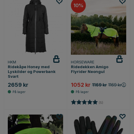
10%
HKM
HORSEWARE
Ridekåpe Honey med
Ridedekken Amigo
Lyskilder og Powerbank
Flyrider Neongul
Svart
2659 kr
1052 kr
1169 kr
1169 kr
Karakter:
5.0 av 5 mulige
(5)