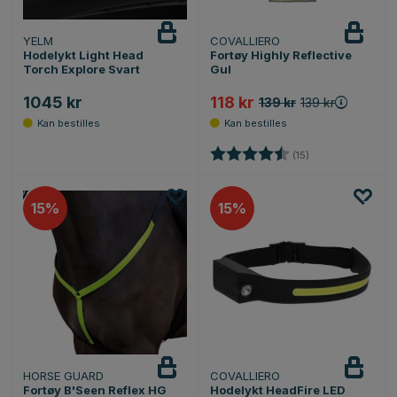
YELM
COVALLIERO
Hodelykt Light Head
Fortøy Highly Reflective
Torch Explore Svart
Gul
1045 kr
118 kr
139 kr
139 kr
Karakter:
4.8 av 5 mulige
(15)
15%
15%
HORSE GUARD
COVALLIERO
Fortøy B'Seen Reflex HG
Hodelykt HeadFire LED