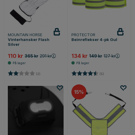
MOUNTAIN HORSE
PROTECTOR
Vinterhansker Flash
Beinreflekser 4-pk Gul
Silver
110 kr
134 kr
365 kr
291 kr
149 kr
127 kr
Karakter:
2.0 av 5 mulige
Karakter:
4.4 av 5 mulige
(2)
(5)
15%