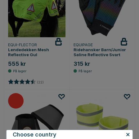
EQUI-FLECTOR
EQUIPAGE
Lendedekken Mesh
Ridehansker Barn/Junior
Reflective Gul
Saline Reflective Svart
555 kr
315 kr
Karakter:
4.4 av 5 mulige
(22)
Choose country