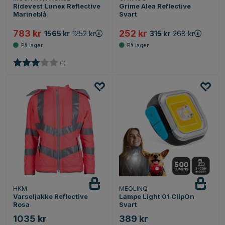
Ridevest Lunex Reflective
Grime Alea Reflective
Marineblå
Svart
783 kr
252 kr
1565 kr
1252 kr
315 kr
268 kr
Karakter:
3.0 av 5 mulige
(1)
HKM
MEOLINQ
Varseljakke Reflective
Lampe Light 01 ClipOn
Rosa
Svart
1035 kr
389 kr