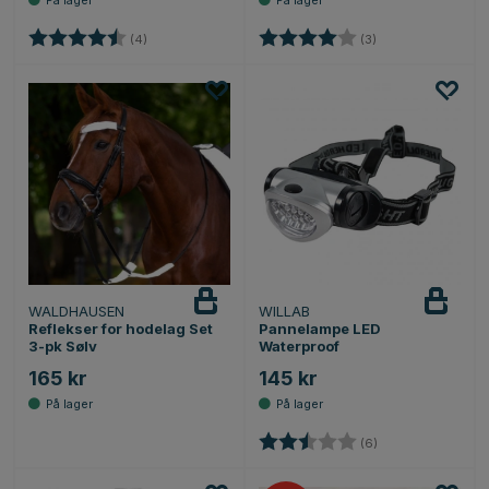
Karakter:
4.5 av 5 mulige
Karakter:
4.0 av 5 mulige
(4)
(3)
WALDHAUSEN
WILLAB
Reflekser for hodelag Set
Pannelampe LED
3-pk Sølv
Waterproof
165 kr
145 kr
Karakter:
2.8 av 5 mulige
(6)