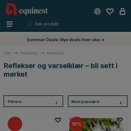
Summer Deals: Nye deals hver uke →
Start
Rideutstyr
Reflekser
Reflekser og varselklær – bli sett i
mørket
Filtrere
Mest populære
15%