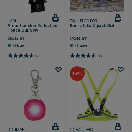
HKM
EQUI-FLECTOR
Vinterhansker Reflective
Benrefleks 2-pack Gul
Touch Gul/Sølv
355 kr
209 kr
Karakter:
4.5 av 5 mulige
Karakter:
4.5 av 5 mulige
(4)
(4)
15%
DOGMAN
COVALLIERO
Varsle
meg