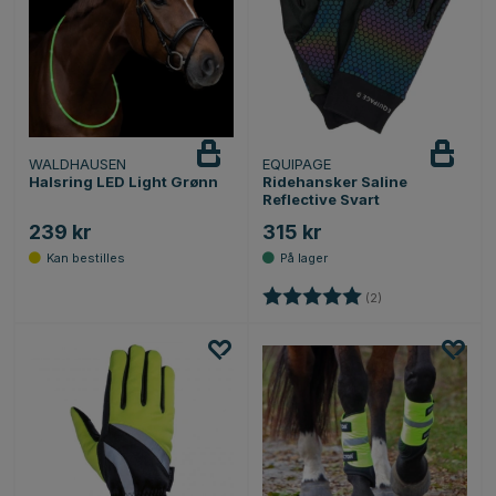
WALDHAUSEN
EQUIPAGE
Halsring LED Light Grønn
Ridehansker Saline
Reflective Svart
239 kr
315 kr
Karakter:
5.0 av 5 mulige
(2)