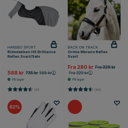
HANSBO SPORT
BACK ON TRACK
Ridedekken HS Brilliance
Grime Werano Reflex
Reflex Svart/Sølv
Svart
Fra 280 kr
Fra 329 kr
588 kr
735 kr
588 kr
Fra 329 kr
Karakter:
4.5 av 5 mulige
Karakter:
4.7 av 5 mulige
(21)
(69)
62%