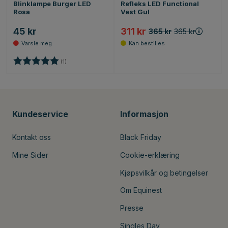
Blinklampe Burger LED
Refleks LED Functional
Rosa
Vest Gul
45 kr
311 kr
365 kr
365 kr
Karakter:
5.0 av 5 mulige
(1)
Kundeservice
Informasjon
Kontakt oss
Black Friday
Mine Sider
Cookie-erklæring
Kjøpsvilkår og betingelser
Om Equinest
Presse
Singles Day