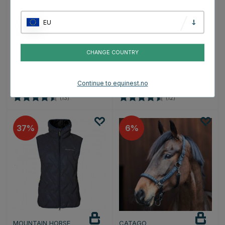
EU
HANSBO SPORT
HORSE GUARD
Kopper HS Reflex
Elastisk Refleksbånd
Svart/Sølv
B'Seen 2-pk HG Gul
CHANGE COUNTRY
160 kr
55 kr
199 kr
160 kr
Continue to equinest.no
Karakter:
4.1 av 5 mulige
Karakter:
4.3 av 5 mulige
(13)
(12)
37%
6%
MOUNTAIN HORSE
CATAGO