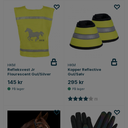
HKM
HKM
Refleksvest Jr
Kopper Reflective
Flourescent Gul/Silver
Gul/Sølv
145 kr
295 kr
Karakter:
4.0 av 5 mulige
(1)