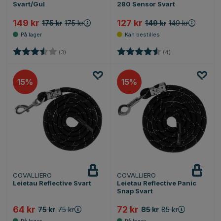
Svart/Gul
280 Sensor Svart
149 kr
127 kr
175 kr
175 kr
149 kr
149 kr
Karakter:
3.3 av 5 mulige
Karakter:
4.8 av 5 mulige
(3)
(4)
15%
15%
COVALLIERO
COVALLIERO
Leietau Reflective Svart
Leietau Reflective Panic
Snap Svart
64 kr
72 kr
75 kr
75 kr
85 kr
85 kr