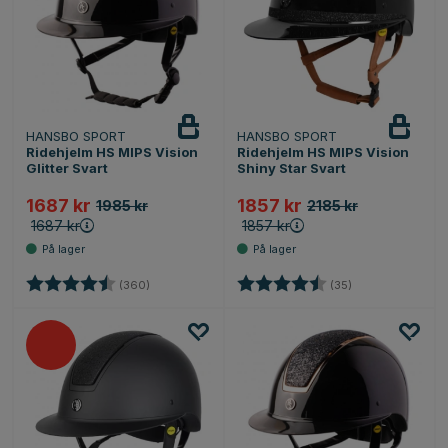
HANSBO SPORT
HANSBO SPORT
Ridehjelm HS MIPS Vision
Ridehjelm HS MIPS Vision
Glitter Svart
Shiny Star Svart
1687 kr
1857 kr
1985 kr
2185 kr
1687 kr
1857 kr
Karakter:
4.7 av 5 mulige
Karakter:
4.8 av 5 mulige
(360)
(35)