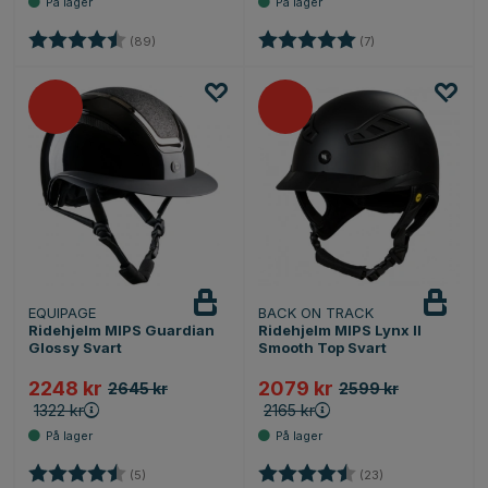
Karakter:
4.3 av 5 mulige
Karakter:
5.0 av 5 mulige
(89)
(7)
EQUIPAGE
BACK ON TRACK
Ridehjelm MIPS Guardian
Ridehjelm MIPS Lynx II
Glossy Svart
Smooth Top Svart
2248 kr
2079 kr
2645 kr
2599 kr
1322 kr
2165 kr
Karakter:
4.6 av 5 mulige
Karakter:
4.8 av 5 mulige
(5)
(23)