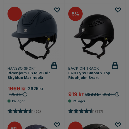
5%
HANSBO SPORT
BACK ON TRACK
Ridehjelm HS MIPS Air
EQ3 Lynx Smooth Top
Skyblue Marineblå
Ridehjelm Svart
1969 kr
2625 kr
919 kr
1969 kr
2299 kr
968 kr
Karakter:
4.8 av 5 mulige
Karakter:
4.7 av 5 mulige
(62)
(337)
5%