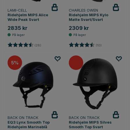
LAMI-CELL
CHARLES OWEN
Ridehjelm MIPS Alice
Ridehjelm MIPS Kylo
Wide Peak Svart
Matte Svart/Svart
2835 kr
2309 kr
Karakter:
4.8 av 5 mulige
Karakter:
4.8 av 5 mulige
(28)
(10)
5%
BACK ON TRACK
BACK ON TRACK
EQ3 Lynx Smooth Top
Ridehjelm MIPS Silves
Ridehjelm Marineblå
Smooth Top Svart