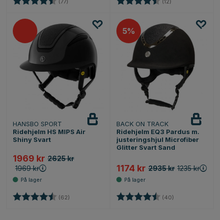
(77)
(12)
5%
HANSBO SPORT
BACK ON TRACK
Ridehjelm HS MIPS Air
Ridehjelm EQ3 Pardus m.
Shiny Svart
justeringshjul Microfiber
Glitter Svart Sand
1969 kr
2625 kr
1174 kr
1969 kr
2935 kr
1235 kr
Karakter:
4.8 av 5 mulige
Karakter:
4.6 av 5 mulige
(62)
(40)