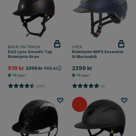
BACK ON TRACK
UVEX
EQ3 Lynx Smooth Top
Ridehjelm MIPS Exxential
Ridehjelm Brun
III Marineblå
919 kr
2299 kr
2299 kr
968 kr
Karakter:
4.7 av 5 mulige
Karakter:
5.0 av 5 mulige
(337)
(3)