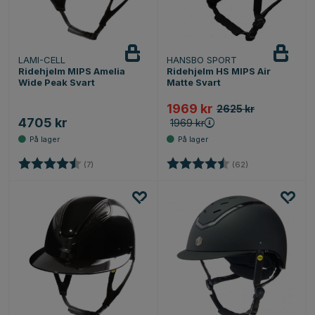
LAMI-CELL
HANSBO SPORT
Ridehjelm MIPS Amelia
Ridehjelm HS MIPS Air
Wide Peak Svart
Matte Svart
1969 kr
2625 kr
4705 kr
1969 kr
Karakter:
4.9 av 5 mulige
Karakter:
4.8 av 5 mulige
(7)
(62)