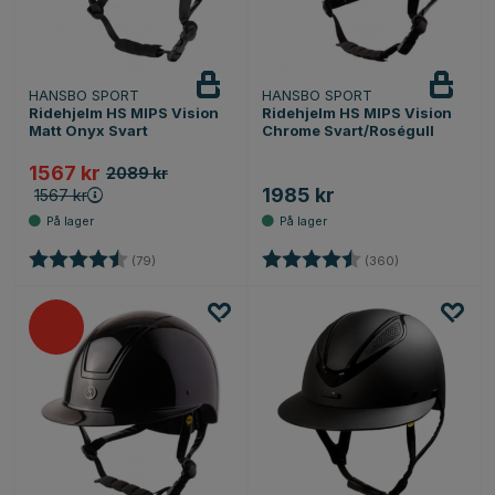
HANSBO SPORT
HANSBO SPORT
Ridehjelm HS MIPS Vision
Ridehjelm HS MIPS Vision
Matt Onyx Svart
Chrome Svart/Roségull
1567 kr
2089 kr
1985 kr
1567 kr
Karakter:
4.7 av 5 mulige
Karakter:
4.7 av 5 mulig
(79)
(360)