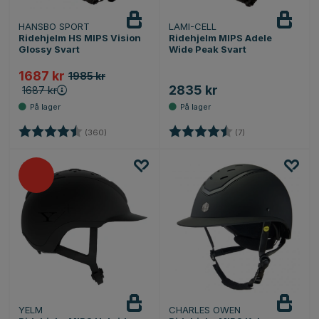
HANSBO SPORT
LAMI-CELL
Ridehjelm HS MIPS Vision
Ridehjelm MIPS Adele
Glossy Svart
Wide Peak Svart
1687 kr
1985 kr
2835 kr
1687 kr
Karakter:
4.7 av 5 mulige
Karakter:
4.3 av 5 mulige
(360)
(7)
YELM
CHARLES OWEN