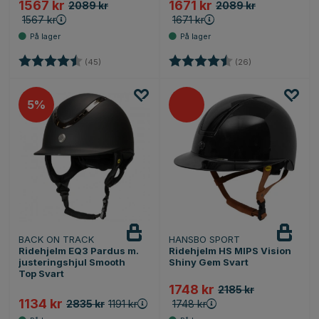
1567 kr
1671 kr
2089 kr
2089 kr
1567 kr
1671 kr
Karakter:
4.8 av 5 mulige
Karakter:
4.7 av 5 mulige
(45)
(26)
5%
BACK ON TRACK
HANSBO SPORT
Ridehjelm EQ3 Pardus m.
Ridehjelm HS MIPS Vision
justeringshjul Smooth
Shiny Gem Svart
Top Svart
1748 kr
2185 kr
1134 kr
2835 kr
1191 kr
1748 kr