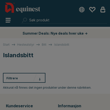
Summer Deals: Nye deals hver uke →
Start
Hesteutstyr
Bitt
Islandsbitt
Islandsbitt
Filtrere
Akkurat nå finnes det ingen produkter under denne rubrikken.
Kundeservice
Informasjon