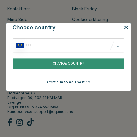
Kontakt oss
Black Friday
Mine Sider
Cookie-erklæring
Choose country
Kjøpsvilkår og betingelser
Om Equinest
EU
Presse
Singles Day
CHANGE COUNTRY
Kontakt
Continue to equinest.no
Horseonline AB
Pilotvägen 30, 392 41 KALMAR
Sverige
Org.nr: NO 935 374 553 MVA
Kundeservice:
support@equinest.no