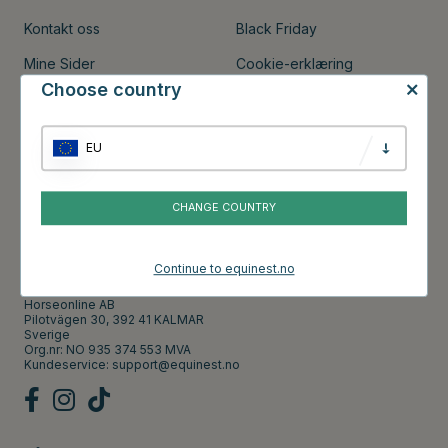
Kontakt oss
Black Friday
Mine Sider
Cookie-erklæring
Choose country
Kjøpsvilkår og betingelser
Om Equinest
EU
Presse
Singles Day
CHANGE COUNTRY
Kontakt
Continue to equinest.no
Horseonline AB
Pilotvägen 30, 392 41 KALMAR
Sverige
Org.nr: NO 935 374 553 MVA
Kundeservice:
support@equinest.no