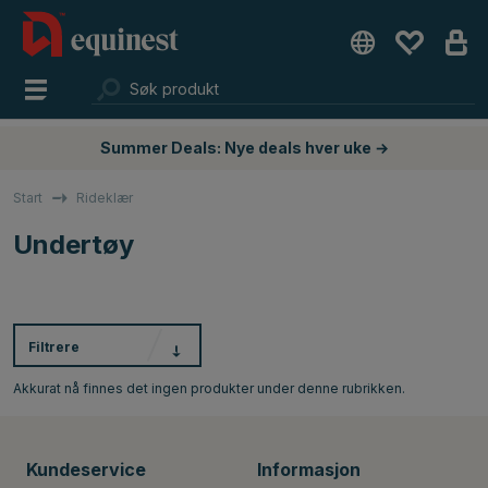
Summer Deals: Nye deals hver uke →
Start
Rideklær
Undertøy
Filtrere
Akkurat nå finnes det ingen produkter under denne rubrikken.
Kundeservice
Informasjon